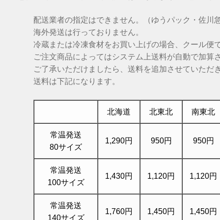
配送業者の指定はできません。（ゆうパック・佐川
海外発送は行っておりません。
冷蔵または冷凍食材をお買い上げの場合、クール便
ご注文商品によってはシステム上送料が自動で加算
ご了承いただけましたら、送料を追加させていただ
送料は下記になります。
北海道
北東北
南東北
常温発送
1,290円
950円
950円
80サイズ
常温発送
1,430円
1,120円
1,120円
100サイズ
常温発送
1,760円
1,450円
1,450円
140サイズ