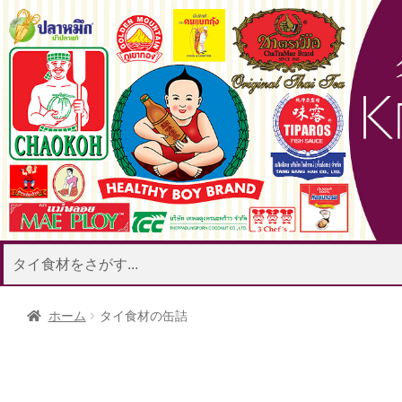
ココナッツミル
ナンプラー
タイ調味料
ク
ココナ
ホーム
タイ食材の缶詰
米麺
インスタント麺
春雨
タイ