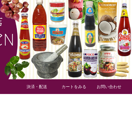
材の缶詰
タイ加工食材
タイスパイス
フルーツ缶詰
決済・配送
カートをみる
お問い合わせ
タイ
のお米
食器・調理器具
業務用ケース
の種