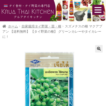
ホーム
自家栽培タイ野菜・苗・種
スズメナスの種 マクアプ
アン 【送料無料】 【タイ野菜の種】 グリーンカレーやタイカレー
に！