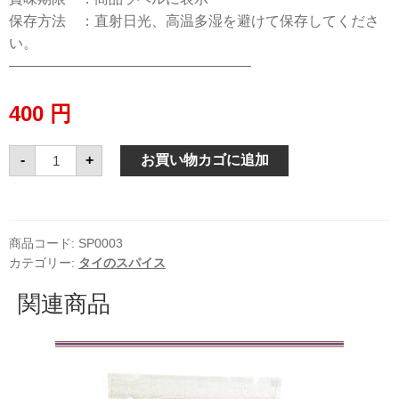
保存方法 ：直射日光、高温多湿を避けて保存してくださ
い。
—————————————————
400
円
ス
-
+
お買い物カゴに追加
タ
ー
ア
ニ
ス
八
商品コード:
SP0003
角
カテゴリー:
タイのスパイス
ポ
エ
ガ
関連商品
20g
個