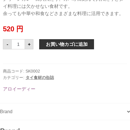
イ料理には欠かせない食材です。
余っても中華や和食などさまざまな料理に活用できます。
520
円
ノ
-
+
お買い物カゴに追加
マ
イ
カ
ポ
ン
竹
商品コード:
SK0002
の
カテゴリー:
タイ食材の缶詰
子
水
煮
アロイーディー
ア
ロ
イ
ー
デ
Brand
ィ
ー
540g
個