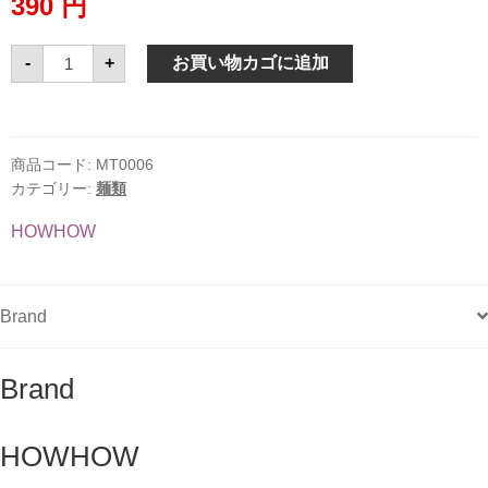
390
円
ビ
-
+
お買い物カゴに追加
ー
フ
ン
セ
ン
レ
商品コード:
MT0006
ッ
カテゴリー:
麺類
ク
3mm
米
HOWHOW
麺
HOWHOW
500g
個
Brand
Brand
HOWHOW