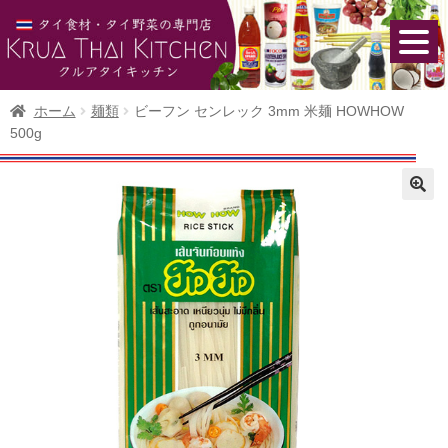
ホーム
麺類
ビーフン センレック 3mm 米麺 HOWHOW
500g