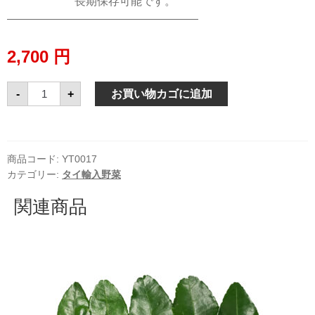
長期保存可能です。
—————————————————
2,700
円
レ
-
+
お買い物カゴに追加
モ
ン
グ
ラ
ス
タ
商品コード:
YT0017
ク
カテゴリー:
タイ輸入野菜
ラ
イ
タ
関連商品
イ
生
野
菜
1kg
個