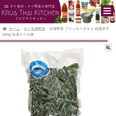
ホーム
タイ冷凍野菜
冷凍野菜 プリッキーヌキヨ 緑唐辛子
500g 冷凍クール便