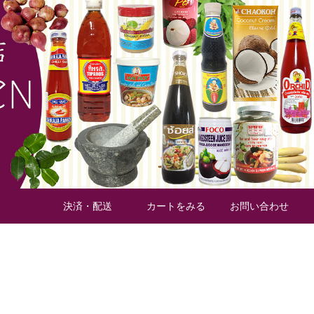
材の缶詰
タイ加工食材
タイスパイス
フルーツ缶詰
決済・配送
カートをみる
お問い合わせ
タイ
のお米
食器・調理器具
業務用ケース
の種