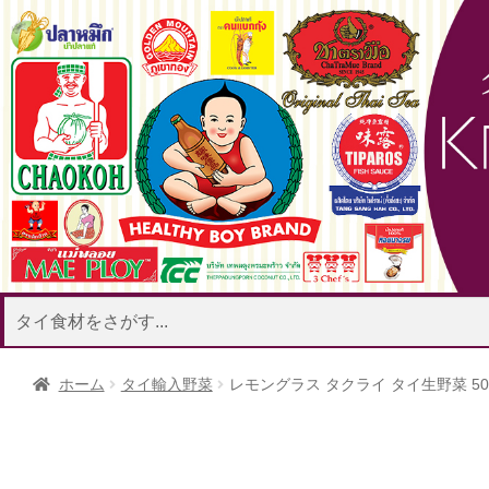
ココナッツミル
ナンプラー
タイ調味料
ク
ココナ
ホーム
タイ輸入野菜
レモングラス タクライ タイ生野菜 50
米麺
インスタント麺
春雨
タイ