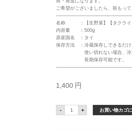
荷・発送になります。
ご希望がございましたら、前もって
————————————————
名称 ：【生野菜】【タクライ】
内容量 ：500g
原産国名 ：タイ
保存方法 ：冷蔵保存しできるだけ
使い切れない場合、冷凍保
長期保存可能です。
————————————————
1,400
円
レ
-
+
お買い物カゴ
モ
ン
グ
ラ
ス