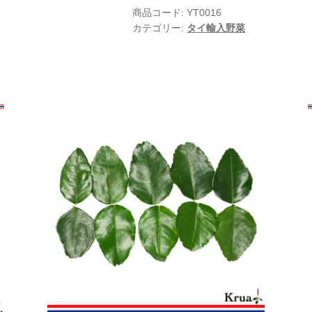
タ
商品コード:
YT0016
ク
カテゴリー:
タイ輸入野菜
ラ
イ
タ
イ
生
野
菜
500g
個