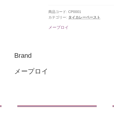
カ
レ
ー
商品コード:
CP0001
ペ
カテゴリー:
タイカレーペースト
ー
ス
ト
メープロイ
ゲ
ー
ン
キ
ヨ
ワ
Brand
ー
ン
メ
ー
メープロイ
プ
ロ
イ
50g
個