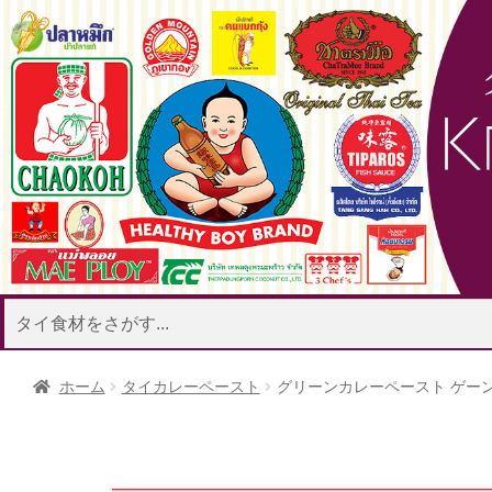
ココナッツミル
ナンプラー
タイ調味料
ク
ココナ
ホーム
タイカレーペースト
グリーンカレーペースト ゲーン 
米麺
インスタント麺
春雨
タイ