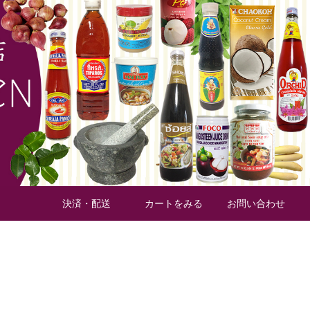
材の缶詰
タイ加工食材
タイスパイス
フルーツ缶詰
決済・配送
カートをみる
お問い合わせ
タイ
のお米
食器・調理器具
業務用ケース
の種